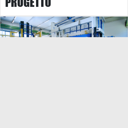
PROGETTO
Un mix di idee precursitrici e alta tecnologia di ultima generazione
sono stati gli input che hanno portato a creare PRIMA TNT
1500/2200
LEGGI DI PIÙ