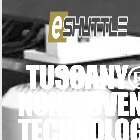
TUSCANY
NONWOVE
TECHNOLO