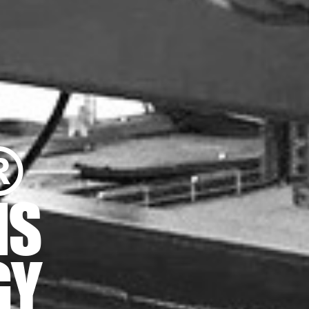
®
NS
GY